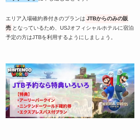
エリア入場確約券付きのプランは
JTBからのみの販
売
となっているため、USJオフィシャルホテルに宿泊
予定の方はJTBを利用するようにしましょう。