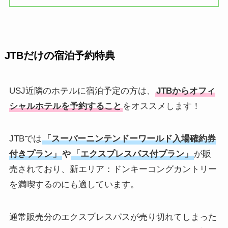
JTBだけの宿泊予約特典
USJ近隣のホテルに宿泊予定の方は、
JTBからオフィ
シャルホテルを予約すること
をオススメします！
JTBでは
「スーパーニンテンドーワールド入場確約券
付きプラン」
や
「エクスプレスパス付プラン」
が販
売されており、新エリア：ドンキーコングカントリー
を満喫するのにも適しています。
通常販売分のエクスプレスパスが売り切れてしまった