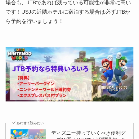
場合も、JTBであれば残っている可能性が非常に高い
です！USJの近隣ホテルに宿泊する場合は必ずJTBか
ら予約を行いましょう！
あわせて読みたい
ディズニー持っていくべき便利グ