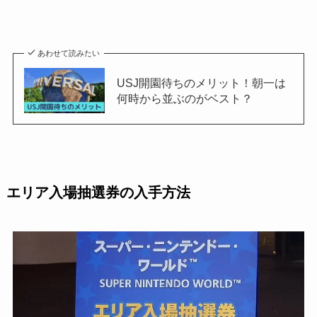
あわせて読みたい
USJ開園待ちのメリット！朝一は
何時から並ぶのがベスト？
エリア入場抽選券の入手方法