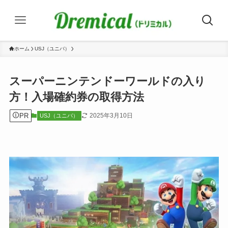
ホーム
USJ（ユニバ）
スーパーニンテンドーワールドの入り
方！入場確約券の取得方法
PR
2025年3月10日
USJ（ユニバ）