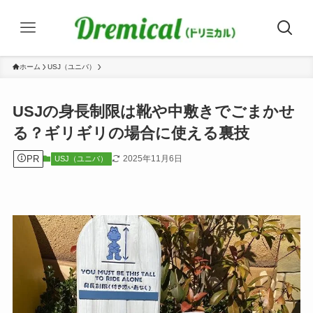
ホーム
USJ（ユニバ）
USJの身長制限は靴や中敷きでごまかせ
る？ギリギリの場合に使える裏技
PR
2025年11月6日
USJ（ユニバ）